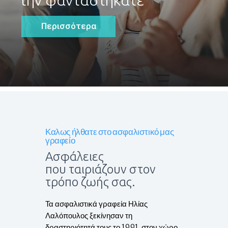
την φανταστήκατε
Περισσότερα
Καλως ήλθατε στο ασφαλιστικό μας
γραφείο
Ασφάλειες
που ταιριάζουν στον
τρόπο ζωής σας.
Τα ασφαλιστικά γραφεία Ηλίας
Λαλόπουλος ξεκίνησαν τη
δραστηριότητά τους το 1991. στον χώρο