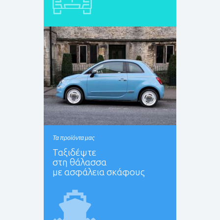
Τα προϊόντα μας
Ταξιδέψτε
στη θάλασσα
με ασφάλεια σκάφους