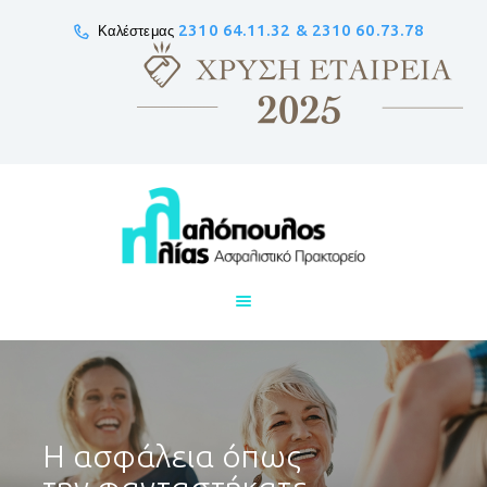
2310 64.11.32 & 2310 60.73.78
Καλέστε μας
Αρχική
Εμείς
Προϊόντα
Ειδικές καλύψεις
Επικοινωνία
Η ασφάλεια όπως