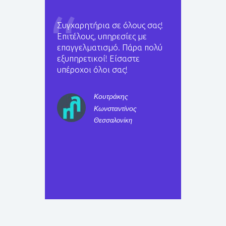
Συγχαρητήρια σε όλους σας!
Άμεση ε
ητική
Επιτέλους, υπηρεσίες με
λίγα λεπ
ι σε θέση
επαγγελματισμό. Πάρα πολύ
συμπερι
ζωή με
εξυπηρετικοί! Είσαστε
λύσεων π
σω τις
υπέροχοι όλοι σας!
ανάγκες
υ και του
ευγενικό
ριστώ
Κουτράκης
ιστη
Κωνσταντίνος
Θεσσαλονίκη